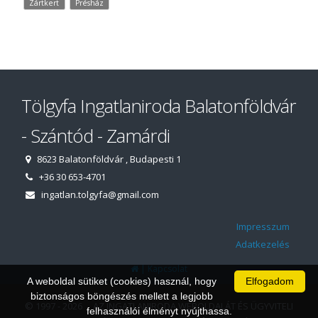
Zártkert
Présház
Tölgyfa Ingatlaniroda Balatonföldvár
- Szántód - Zamárdi
8623 Balatonföldvár , Budapesti 1
+36 30 653-4701
ingatlan.tolgyfa@gmail.com
Impresszum
Adatkezelés
|
Kapcsolat
A weboldal sütiket (cookies) használ, hogy
Elfogadom
biztonságos böngészés mellett a legjobb
© 1997 - 2026 AZ INGATLANIRODA WEBOLDALÁT ÉS ÜGYVITELI
felhasználói élményt nyújthassa.