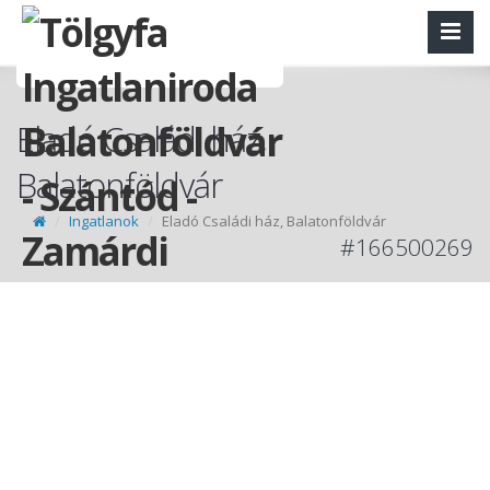
Eladó Családi ház,
Balatonföldvár
Ingatlanok
Eladó Családi ház, Balatonföldvár
#166500269