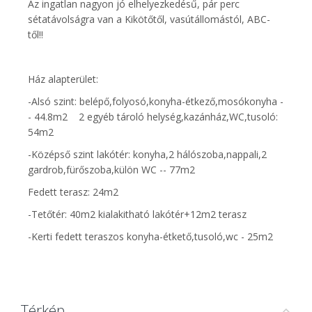
Az ingatlan nagyon jó elhelyezkedésű, pár perc
sétatávolságra van a Kikötőtől, vasútállomástól, ABC-
től!!
Ház alapterület:
-Alsó szint: belépő,folyosó,konyha-étkező,mosókonyha -
- 44.8m2 2 egyéb tároló helység,kazánház,WC,tusoló:
54m2
-Középső szint lakótér: konyha,2 hálószoba,nappali,2
gardrob,fürőszoba,külön WC -- 77m2
Fedett terasz: 24m2
-Tetőtér: 40m2 kialakitható lakótér+12m2 terasz
-Kerti fedett teraszos konyha-étkető,tusoló,wc - 25m2
Térkép