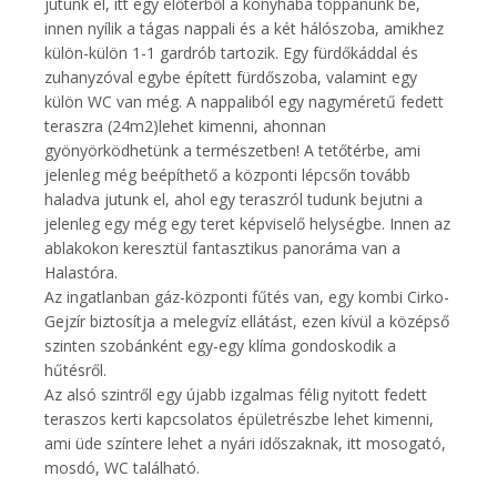
jutunk el, itt egy előtérből a konyhába toppanunk be,
innen nyílik a tágas nappali és a két hálószoba, amikhez
külön-külön 1-1 gardrób tartozik. Egy fürdőkáddal és
zuhanyzóval egybe épített fürdőszoba, valamint egy
külön WC van még. A nappaliból egy nagyméretű fedett
teraszra (24m2)lehet kimenni, ahonnan
gyönyörködhetünk a természetben! A tetőtérbe, ami
jelenleg még beépíthető a központi lépcsőn tovább
haladva jutunk el, ahol egy teraszról tudunk bejutni a
jelenleg egy még egy teret képviselő helységbe. Innen az
ablakokon keresztül fantasztikus panoráma van a
Halastóra.
Az ingatlanban gáz-központi fűtés van, egy kombi Cirko-
Gejzír biztosítja a melegvíz ellátást, ezen kívül a középső
szinten szobánként egy-egy klíma gondoskodik a
hűtésről.
Az alsó szintről egy újabb izgalmas félig nyitott fedett
teraszos kerti kapcsolatos épületrészbe lehet kimenni,
ami üde színtere lehet a nyári időszaknak, itt mosogató,
mosdó, WC található.