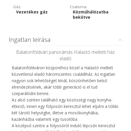
Gáz:
Csatorna:
Vezetékes gáz
Közműhálózatba
bekötve
Ingatlan leírása
Balatonföldvári panorámás Halastó melletti ház
eladó
Balatonföldváron központhoz közel a Halastó mellett
közvetlenül eladó háromszintes családiház. Az ingatlan
nagyon sok lehetőséget kínál, köszönhetően belső
elrendezésének, akár több generáció is el tud
szeparálódni benne.
Az alsó szinten található egy közösségi nagy konyha-
étkező, innen egy folyosón keresztül lehet eljutni a többi
két tároló helységbe, illetve a mosókonyhába,
kazánházba valamint egy tusolóba.
A középső szintre a folyosóról induló lépcsőn keresztül