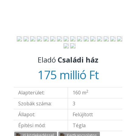
Eladó
Családi ház
175 millió Ft
2
Alapterület:
160 m
Szobák száma:
3
Állapot:
Felújított
Építési mód:
Tégla
Jó közlekedéssel
Kertkapcsolatos