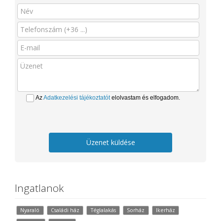
Az
Adatkezelési tájékoztatót
elolvastam és elfogadom.
Üzenet küldése
Ingatlanok
Nyaraló
Családi ház
Téglalakás
Sorház
Ikerház