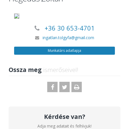
+36 30 653-4701
ingatlan.tolgyfa@gmail.com
Munkatárs adatlapja
Ossza meg
ismerőseivel!
Kérdése van?
Adja meg adatait és felhívjuk!