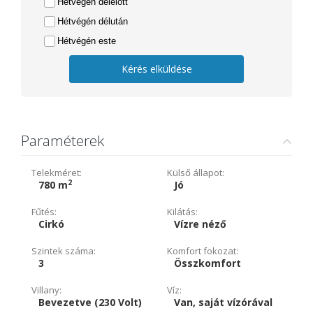
Hétvégén délelőtt
Hétvégén délután
Hétvégén este
Kérés elküldése
Paraméterek
Telekméret:
Külső állapot:
2
780 m
Jó
Fűtés:
Kilátás:
Cirkó
Vízre néző
Szintek száma:
Komfort fokozat:
3
Összkomfort
Villany:
Víz:
Bevezetve (230 Volt)
Van, saját vízórával